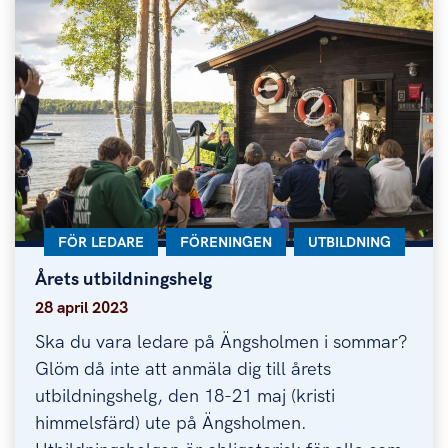
KATEGORI:
FÖR LEDARE
KATEGORI:
FÖRENINGEN
KATEGORI:
UTBILDNING
Årets utbildningshelg
Årets utbildningshelg
28 april 2023
Ska du vara ledare på Ängsholmen i sommar?
Glöm då inte att anmäla dig till årets
utbildningshelg, den 18-21 maj (kristi
himmelsfärd) ute på Ängsholmen.