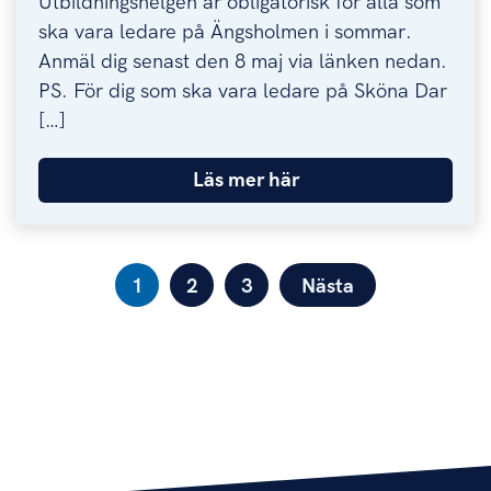
Utbildningshelgen är obligatorisk för alla som
ska vara ledare på Ängsholmen i sommar.
Anmäl dig senast den 8 maj via länken nedan.
PS. För dig som ska vara ledare på Sköna Dar
[…]
Läs mer här
SIDNUMRERING FÖR INLÄGG
2
3
Nästa
1