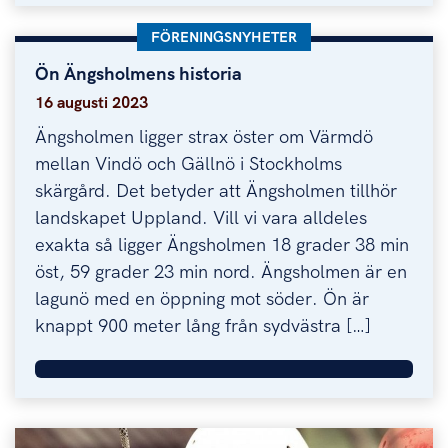
KATEGORI:
FÖRENINGSNYHETER
Ön Ängsholmens historia
Ön Ängsholmens historia
16 augusti 2023
Ängsholmen ligger strax öster om Värmdö
mellan Vindö och Gällnö i Stockholms
skärgård. Det betyder att Ängsholmen tillhör
landskapet Uppland. Vill vi vara alldeles
exakta så ligger Ängsholmen 18 grader 38 min
öst, 59 grader 23 min nord. Ängsholmen är en
lagunö med en öppning mot söder. Ön är
knappt 900 meter lång från sydvästra […]