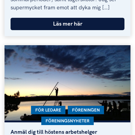
supermycket fram emot att dyka mig […]
Läs mer här
KATEGORI:
FÖR LEDARE
KATEGORI:
FÖRENINGEN
KATEGORI:
FÖRENINGSNYHETER
Anmäl dig till höstens arbetshelger
Anmäl dig till höstens arbetshelger