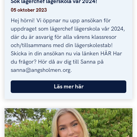
Sök lägerchef lägerskola vår 2024!
Sök lägerchef lägerskola vår 2024!
05 oktober 2023
Hej hörni! Vi öppnar nu upp ansökan för
uppdraget som lägerchef lägerskola vår 2024,
där du är asvarig för alla vårens klassresor
och/tillsammans med din lägerskolestab!
Skicka in din ansökan nu via länken HÄR Har
du frågor? Hör då av dig till Sanna på
sanna@angsholmen.org.
Läs mer här