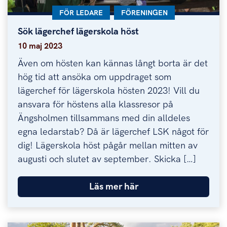
KATEGORI:
FÖR LEDARE
KATEGORI:
FÖRENINGEN
Sök lägerchef lägerskola höst
Sök lägerchef lägerskola höst
10 maj 2023
Även om hösten kan kännas långt borta är det
hög tid att ansöka om uppdraget som
lägerchef för lägerskola hösten 2023! Vill du
ansvara för höstens alla klassresor på
Ängsholmen tillsammans med din alldeles
egna ledarstab? Då är lägerchef LSK något för
dig! Lägerskola höst pågår mellan mitten av
augusti och slutet av september. Skicka […]
Läs mer här