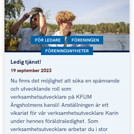
KATEGORI:
FÖR LEDARE
KATEGORI:
FÖRENINGEN
KATEGORI:
FÖRENINGSNYHETER
Ledig tjänst!
Ledig tjänst!
19 september 2023
Nu finns det möjlighet att söka en spännande
och utvecklande roll som
verksamhetsutvecklare på KFUM
Ängsholmens kansli! Anställningen är ett
vikariat för vår verksamhetsutvecklare Karin
under hennes föräldraledighet. Som
verksamhetsutvecklare arbetar du i stor