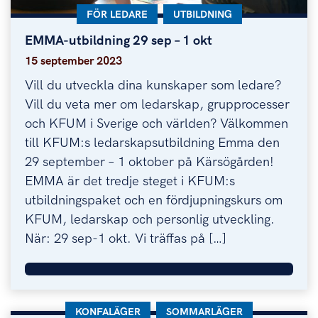
KATEGORI:
FÖR LEDARE
KATEGORI:
UTBILDNING
EMMA-utbildning 29 sep – 1 okt
EMMA-utbildning 29 sep – 1 okt
15 september 2023
Vill du utveckla dina kunskaper som ledare?
Vill du veta mer om ledarskap, grupprocesser
och KFUM i Sverige och världen? Välkommen
till KFUM:s ledarskapsutbildning Emma den
29 september – 1 oktober på Kärsögården!
EMMA är det tredje steget i KFUM:s
utbildningspaket och en fördjupningskurs om
KFUM, ledarskap och personlig utveckling.
När: 29 sep-1 okt. Vi träffas på […]
KATEGORI:
KONFALÄGER
KATEGORI:
SOMMARLÄGER