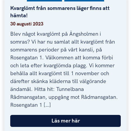
Kvarglömt från sommarens läger finns att
Kvarglömt från sommarens läger finns att hämta!
hämta!
30 augusti 2023
Blev något kvarglömt på Ängsholmen i
somras? Vi har nu samlat allt kvarglömt från
sommarens perioder på vårt kansli, på
Rosengatan 1. Välkommen att komma förbi
och leta efter kvarglömda plagg. Vi kommer
behålla allt kvarglömt till 1 november och
därefter skänka kläderna till välgörande
ändamål. Hitta hit: Tunnelbana
Rådmansgatan, uppgång mot Rådmansgatan.
Rosengatan 1 […]
Läs mer här