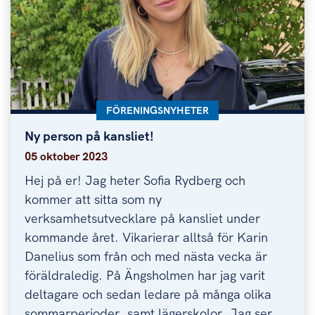
KATEGORI:
FÖRENINGSNYHETER
Ny person på kansliet!
Ny person på kansliet!
05 oktober 2023
Hej på er! Jag heter Sofia Rydberg och
kommer att sitta som ny
verksamhetsutvecklare på kansliet under
kommande året. Vikarierar alltså för Karin
Danelius som från och med nästa vecka är
föräldraledig. På Ängsholmen har jag varit
deltagare och sedan ledare på många olika
sommarperioder, samt lägerskolor. Jag ser