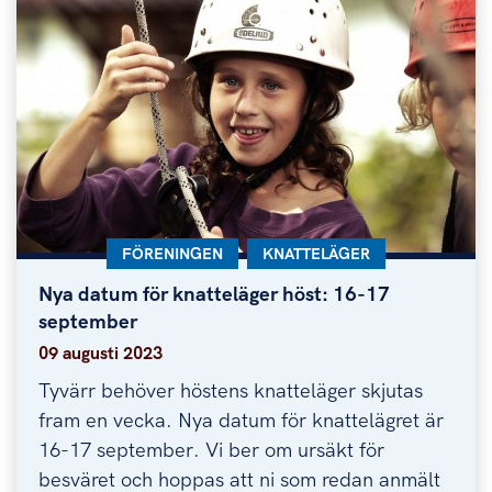
KATEGORI:
FÖRENINGEN
KATEGORI:
KNATTELÄGER
Nya datum för knatteläger höst: 16-17
Nya datum för knatteläger höst: 16-17 septembe
september
09 augusti 2023
Tyvärr behöver höstens knatteläger skjutas
fram en vecka. Nya datum för knattelägret är
16-17 september. Vi ber om ursäkt för
besväret och hoppas att ni som redan anmält