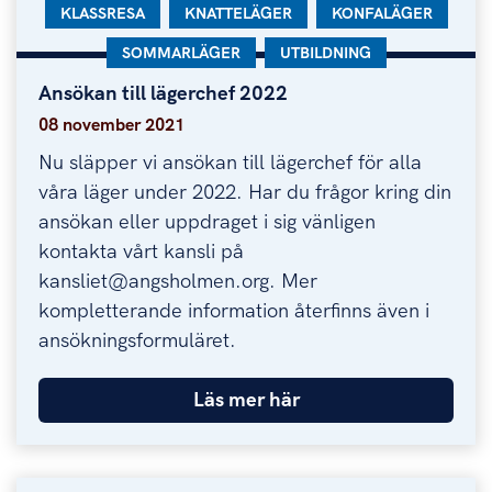
KATEGORI:
KLASSRESA
KATEGORI:
KNATTELÄGER
KATEGORI:
KONFALÄGER
KATEGORI:
SOMMARLÄGER
KATEGORI:
UTBILDNING
Ansökan till lägerchef 2022
Ansökan till lägerchef 2022
08 november 2021
Nu släpper vi ansökan till lägerchef för alla
våra läger under 2022. Har du frågor kring din
ansökan eller uppdraget i sig vänligen
kontakta vårt kansli på
kansliet@angsholmen.org. Mer
kompletterande information återfinns även i
ansökningsformuläret.
Läs mer här