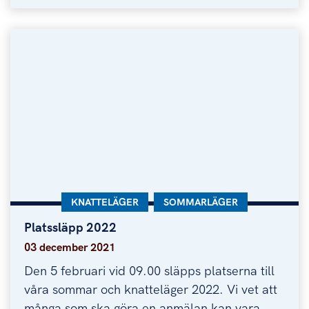
KATEGORI:
KNATTELÄGER
KATEGORI:
SOMMARLÄGER
Platssläpp 2022
Platssläpp 2022
03 december 2021
Den 5 februari vid 09.00 släpps platserna till
våra sommar och knatteläger 2022. Vi vet att
många som ska göra en anmälan kan vara