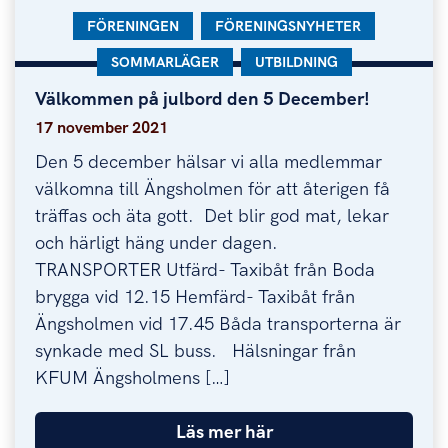
KATEGORI:
FÖRENINGEN
KATEGORI:
FÖRENINGSNYHETER
KATEGORI:
SOMMARLÄGER
KATEGORI:
UTBILDNING
Välkommen på julbord den 5 December!
Välkommen på julbord den 5 December!
17 november 2021
Den 5 december hälsar vi alla medlemmar
välkomna till Ängsholmen för att återigen få
träffas och äta gott. Det blir god mat, lekar
och härligt häng under dagen.
TRANSPORTER Utfärd- Taxibåt från Boda
brygga vid 12.15 Hemfärd- Taxibåt från
Ängsholmen vid 17.45 Båda transporterna är
synkade med SL buss. Hälsningar från
KFUM Ängsholmens […]
Läs mer här