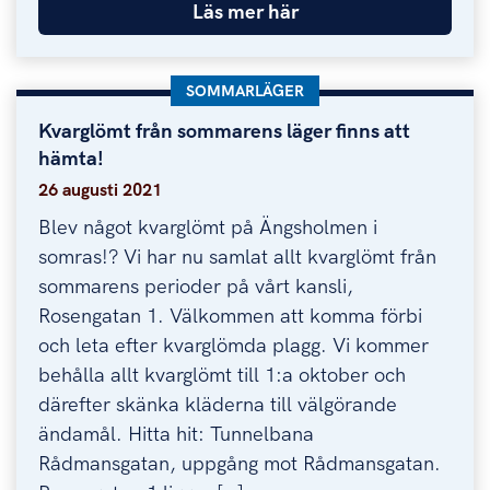
Läs mer här
KATEGORI:
SOMMARLÄGER
Kvarglömt från sommarens läger finns att
Kvarglömt från sommarens läger finns att hämta!
hämta!
26 augusti 2021
Blev något kvarglömt på Ängsholmen i
somras!? Vi har nu samlat allt kvarglömt från
sommarens perioder på vårt kansli,
Rosengatan 1. Välkommen att komma förbi
och leta efter kvarglömda plagg. Vi kommer
behålla allt kvarglömt till 1:a oktober och
därefter skänka kläderna till välgörande
ändamål. Hitta hit: Tunnelbana
Rådmansgatan, uppgång mot Rådmansgatan.