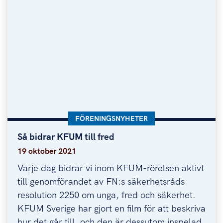
KATEGORI:
FÖRENINGSNYHETER
Så bidrar KFUM till fred
Så bidrar KFUM till fred
19 oktober 2021
Varje dag bidrar vi inom KFUM-rörelsen aktivt
till genomförandet av FN:s säkerhetsråds
resolution 2250 om unga, fred och säkerhet.
KFUM Sverige har gjort en film för att beskriva
hur det går till, och den är dessutom inspelad