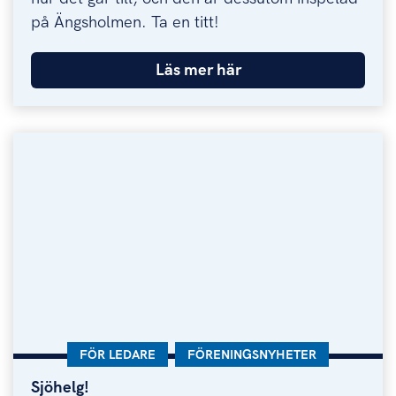
på Ängsholmen. Ta en titt!
Läs mer här
KATEGORI:
FÖR LEDARE
KATEGORI:
FÖRENINGSNYHETER
Sjöhelg!
Sjöhelg!