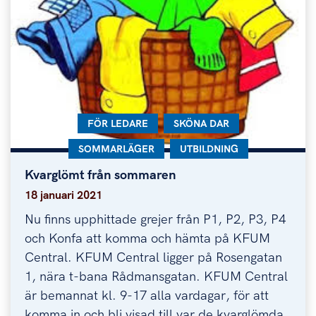
KATEGORI:
FÖR LEDARE
KATEGORI:
SKÖNA DAR
KATEGORI:
SOMMARLÄGER
KATEGORI:
UTBILDNING
Kvarglömt från sommaren
Kvarglömt från sommaren
18 januari 2021
Nu finns upphittade grejer från P1, P2, P3, P4
och Konfa att komma och hämta på KFUM
Central. KFUM Central ligger på Rosengatan
1, nära t-bana Rådmansgatan. KFUM Central
är bemannat kl. 9-17 alla vardagar, för att
komma in och bli visad till var de kvarglömda