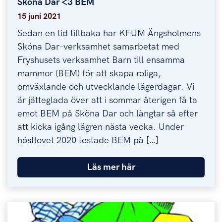
Sköna Dar <3 BEM
Sköna Dar <3 BEM
15 juni 2021
Sedan en tid tillbaka har KFUM Ängsholmens
Sköna Dar-verksamhet samarbetat med
Fryshusets verksamhet Barn till ensamma
mammor (BEM) för att skapa roliga,
omväxlande och utvecklande lägerdagar. Vi
är jätteglada över att i sommar återigen få ta
emot BEM på Sköna Dar och längtar så efter
att kicka igång lägren nästa vecka. Under
höstlovet 2020 testade BEM på […]
Läs mer här