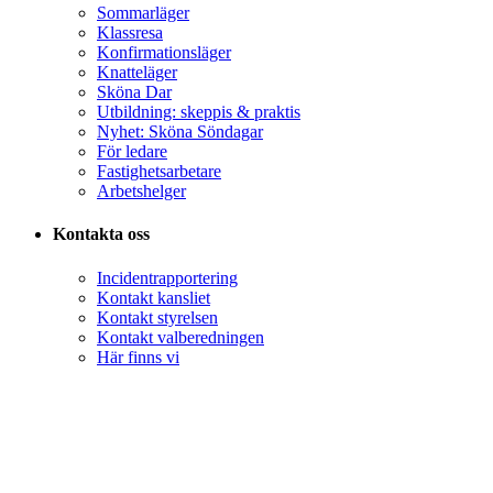
Sommarläger
Klassresa
Konfirmationsläger
Knatteläger
Sköna Dar
Utbildning: skeppis & praktis
Nyhet: Sköna Söndagar
För ledare
Fastighetsarbetare
Arbetshelger
Kontakta oss
Incidentrapportering
Kontakt kansliet
Kontakt styrelsen
Kontakt valberedningen
Här finns vi