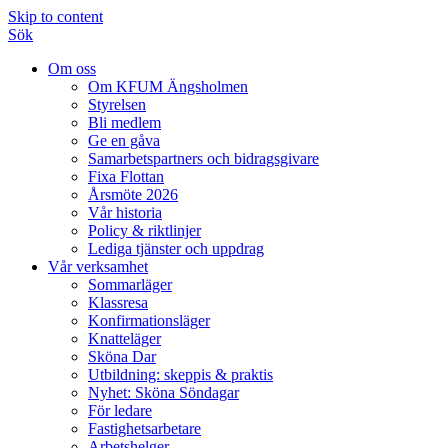
Skip to content
Sök
Om oss
Om KFUM Ängsholmen
Styrelsen
Bli medlem
Ge en gåva
Samarbetspartners och bidragsgivare
Fixa Flottan
Årsmöte 2026
Vår historia
Policy & riktlinjer
Lediga tjänster och uppdrag
Vår verksamhet
Sommarläger
Klassresa
Konfirmationsläger
Knatteläger
Sköna Dar
Utbildning: skeppis & praktis
Nyhet: Sköna Söndagar
För ledare
Fastighetsarbetare
Arbetshelger