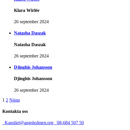
Klara Wirlée
26 september 2024
Natasha Daszak
Natasha Daszak
26 september 2024
Djinghis Johansson
Djinghis Johansson
26 september 2024
Sidnumrering
1
2
Nästa
för
Kontakta oss
inlägg
Kansliet@angsholmen.org
08-684 507 50