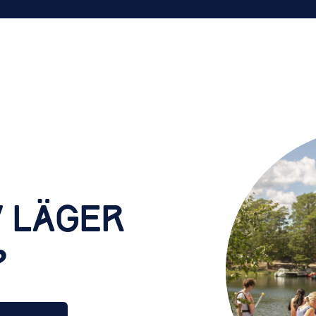
V LÄGER
?