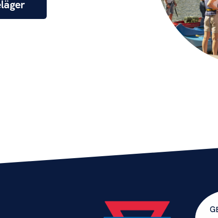
läger
G