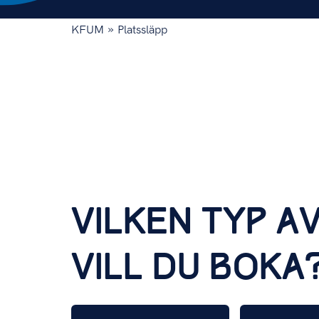
»
KFUM
Platssläpp
VILKEN TYP A
VILL DU BOKA