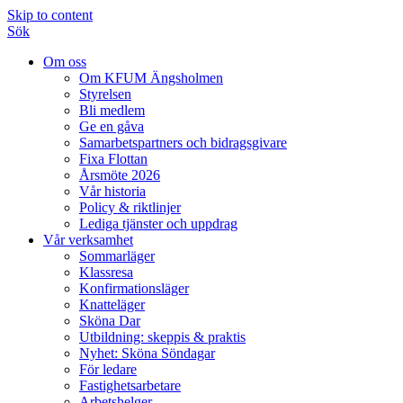
Skip to content
Sök
Om oss
Om KFUM Ängsholmen
Styrelsen
Bli medlem
Ge en gåva
Samarbetspartners och bidragsgivare
Fixa Flottan
Årsmöte 2026
Vår historia
Policy & riktlinjer
Lediga tjänster och uppdrag
Vår verksamhet
Sommarläger
Klassresa
Konfirmationsläger
Knatteläger
Sköna Dar
Utbildning: skeppis & praktis
Nyhet: Sköna Söndagar
För ledare
Fastighetsarbetare
Arbetshelger