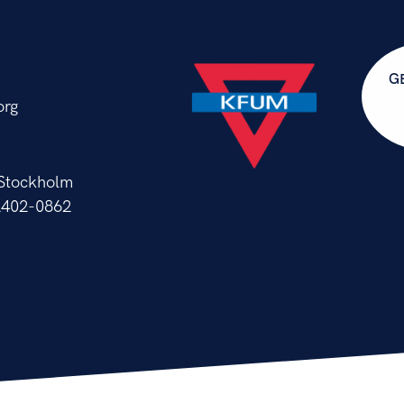
G
org
 Stockholm
2402-0862