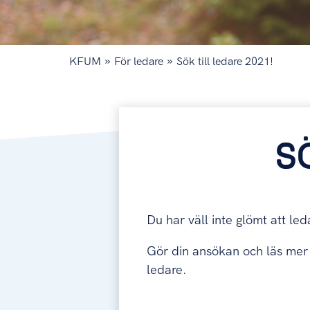
»
»
KFUM
För ledare
Sök till ledare 2021!
S
Du har väll inte glömt att le
Gör din ansökan och läs mer
ledare.