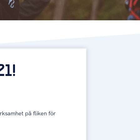
1!
ksamhet på fliken för