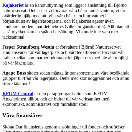
Kajakeriet
är en kanotuthyrning som ligger i anslutning till Björnö
naturreservat. Det är här vi förvarar våra båtar under vintern, vi får
ovärderlig hjälp med att lyfta våra båtar i och ur vattnet i
början/slutet av lägersäsongerna, och Kajakeriet agerar även
”räddare i nöden” när det behövs (vilket är ganska ofta). Allt utan att
ta så mycket som en spänn i ersättning. Vi kunde inte vara mer
tacksamma!
Jesper Strandberg Westin
är förvaltare i Björnö Naturreservat.
Han ansvarar för vår lägerplats och vårt ledarboende, förvarar vår
trailer mellan sommarperioderna och hjälper oss med lite allt möjligt
på vår lägerplats.
Agape Buss
sköter sedan många år transporterna av våra besökande
grupper till/från vår lägerplats. Detta med stor noggrannhet och ännu
större tålamod!
KFUM Central
är den paraplyorganisation som KFUM
Ängsholmen tillhör, och de bidrar till vår verksamhet med
ekonomiskt, administrativt och moraliskt stöd!
Våra finansiärer
Sköna Dar finansieras genom ansökningar till fonder och stiftelser.