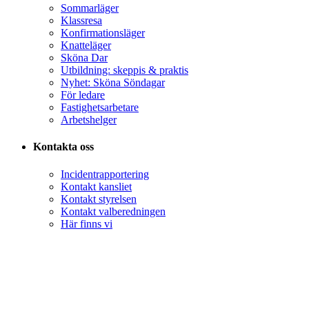
Sommarläger
Klassresa
Konfirmationsläger
Knatteläger
Sköna Dar
Utbildning: skeppis & praktis
Nyhet: Sköna Söndagar
För ledare
Fastighetsarbetare
Arbetshelger
Kontakta oss
Incidentrapportering
Kontakt kansliet
Kontakt styrelsen
Kontakt valberedningen
Här finns vi