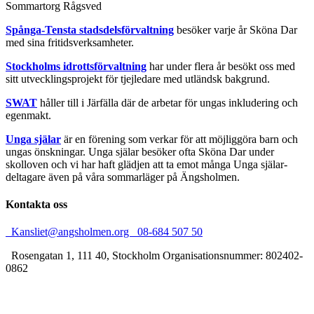
Sommartorg Rågsved
Spånga-Tensta stadsdelsförvaltning
besöker varje år Sköna Dar
med sina fritidsverksamheter.
Stockholms idrottsförvaltning
har under flera år besökt oss med
sitt utvecklingsprojekt för tjejledare med utländsk bakgrund.
SWAT
håller till i Järfälla där de arbetar för ungas inkludering och
egenmakt.
Unga själar
är en förening som verkar för att möjliggöra barn och
ungas önskningar. Unga själar besöker ofta Sköna Dar under
skolloven och vi har haft glädjen att ta emot många Unga själar-
deltagare även på våra sommarläger på Ängsholmen.
Kontakta oss
Kansliet@angsholmen.org
08-684 507 50
Rosengatan 1, 111 40, Stockholm
Organisationsnummer: 802402-
0862