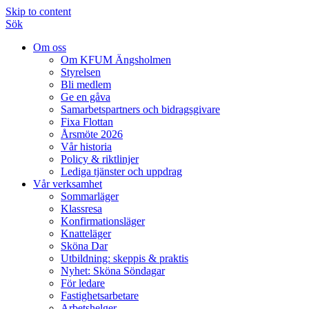
Skip to content
Sök
Om oss
Om KFUM Ängsholmen
Styrelsen
Bli medlem
Ge en gåva
Samarbetspartners och bidragsgivare
Fixa Flottan
Årsmöte 2026
Vår historia
Policy & riktlinjer
Lediga tjänster och uppdrag
Vår verksamhet
Sommarläger
Klassresa
Konfirmationsläger
Knatteläger
Sköna Dar
Utbildning: skeppis & praktis
Nyhet: Sköna Söndagar
För ledare
Fastighetsarbetare
Arbetshelger