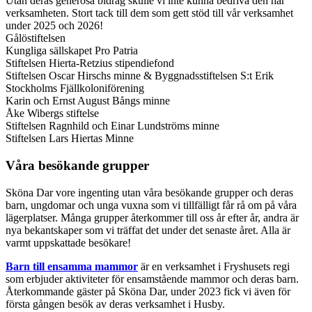
Utan deras generösa bidrag skulle vi inte kunna bedriva den här
verksamheten. Stort tack till dem som gett stöd till vår verksamhet
under 2025 och 2026!
Gålöstiftelsen
Kungliga sällskapet Pro Patria
Stiftelsen Hierta-Retzius stipendiefond
Stiftelsen Oscar Hirschs minne & Byggnadsstiftelsen S:t Erik
Stockholms Fjällkoloniförening
Karin och Ernst August Bångs minne
Åke Wibergs stiftelse
Stiftelsen Ragnhild och Einar Lundströms minne
Stiftelsen Lars Hiertas Minne
Våra besökande grupper
Sköna Dar vore ingenting utan våra besökande grupper och deras
barn, ungdomar och unga vuxna som vi tillfälligt får rå om på våra
lägerplatser. Många grupper återkommer till oss år efter år, andra är
nya bekantskaper som vi träffat det under det senaste året. Alla är
varmt uppskattade besökare!
Barn till ensamma mammor
är en verksamhet i Fryshusets regi
som erbjuder aktiviteter för ensamstående mammor och deras barn.
Återkommande gäster på Sköna Dar, under 2023 fick vi även för
första gången besök av deras verksamhet i Husby.