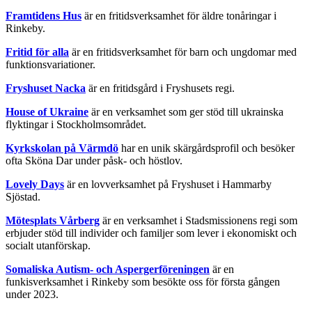
Framtidens Hus
är en fritidsverksamhet för äldre tonåringar i
Rinkeby.
Fritid för alla
är en fritidsverksamhet för barn och ungdomar med
funktionsvariationer.
Fryshuset Nacka
är en fritidsgård i Fryshusets regi.
House of Ukraine
är en verksamhet som ger stöd till ukrainska
flyktingar i Stockholmsområdet.
Ky
rkskolan på
Värmdö
har en unik skärgårdsprofil och besöker
ofta Sköna Dar under påsk- och höstlov.
Lovely Days
är en lovverksamhet på Fryshuset i Hammarby
Sjöstad.
Mötesplats Vårberg
är en verksamhet i Stadsmissionens regi som
erbjuder stöd till individer och familjer som lever i ekonomiskt och
socialt utanförskap.
Somaliska Autism- och Aspergerföreningen
är en
funkisverksamhet i Rinkeby som besökte oss för första gången
under 2023.