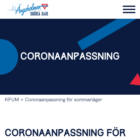
CORONAANPASSNING
»
KFUM
Coronaanpassning för sommarläger
CORONAANPASSNING FÖR