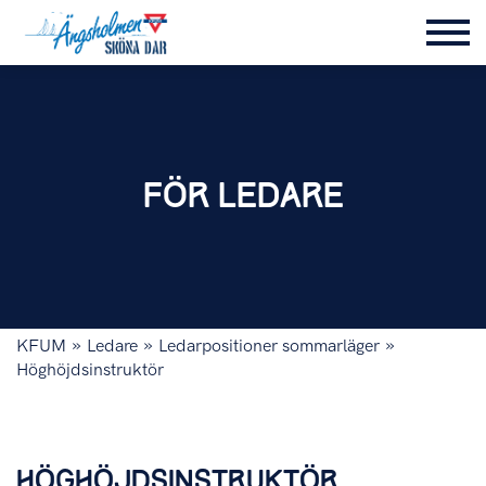
FÖR LEDARE
»
»
»
KFUM
Ledare
Ledarpositioner sommarläger
Höghöjdsinstruktör
HÖGHÖJDSINSTRUKTÖR